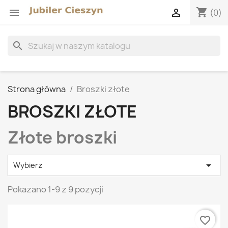
shopping_cart


(0)
search
Strona główna
Broszki złote
BROSZKI ZŁOTE
Złote broszki

Wybierz
Pokazano 1-9 z 9 pozycji
favorite_border