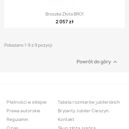
Broszka Złota BRO1
2 057 zł
Pokazano 1-9 z 9 pozycji
Powrót do góry

Płatności w sklepie
Tabela rozmiarów jubilerskich
Prawa autorskie
Brylanty Jubiler Cieszyn.
Regulamin
Kontakt
O nas
Skup złota,srebra