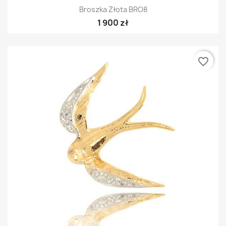
Broszka Złota BRO8
1 900 zł
favorite_border