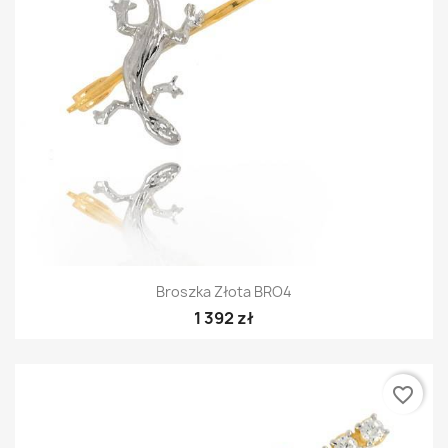
Broszka Złota BRO4
1 392 zł
favorite_border