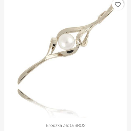
favorite_border
Broszka Złota BRO2