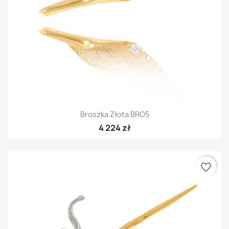
Broszka Złota BRO5
4 224 zł
favorite_border