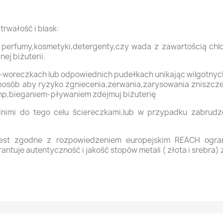
trwałość i blask:
k perfumy,kosmetyki,detergenty,czy wada z zawartością chl
j biżuterii.
-woreczkach lub odpowiednich pudełkach unikając wilgotny
 sposób aby ryzyko zgniecenia,zerwania,zarysowania zniszcz
-np,bieganiem-pływaniem zdejmuj biżuterię
ednimi do tego celu ściereczkami,lub w przypadku zabrud
 jest zgodne z rozpowiedzeniem europejskim REACH ogran
ntuje autentyczność i jakość stopów metali ( złota i srebra) 