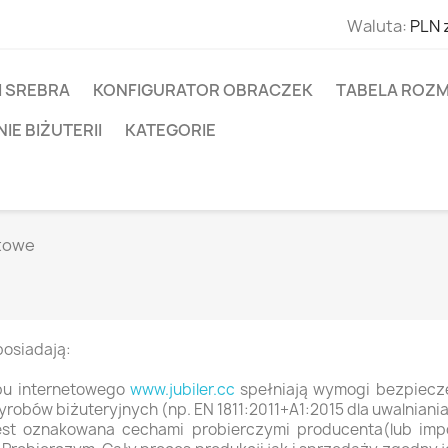
Waluta:
PLN 
I SREBRA
KONFIGURATOR OBRACZEK
TABELA ROZM
E BIŻUTERII
KATEGORIE
towe
posiadają:
pu internetowego
www.jubiler.cc
spełniają wymogi bezpiecz
obów biżuteryjnych (np. EN 1811:2011+A1:2015 dla uwalniania 
 jest oznakowana cechami probierczymi producenta(lub impor