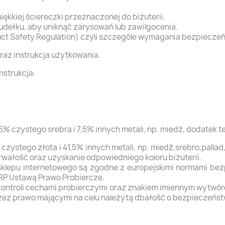
kkiej ściereczki przeznaczonej do biżuterii.
ełku, aby uniknąć zarysowań lub zawilgocenia.
t Safety Regulation) czyli szczególe wymagania bezpieczeńs
raz instrukcja użytkowania.
nstrukcja:
5% czystego srebra i 7,5% innych metali, np. miedź, dodatek 
czystego złota i 41,5% innych metali, np. miedź,srebro,pall
trwałość oraz uzyskanie odpowiedniego koloru biżuterii.
 sklepu internetowego są zgodne z europejskimi normami be
 RP Ustawą Prawo Probiercze.
 kontroli cechami probierczymi oraz znakiem imiennym wytwó
zez prawo mającymi na celu należytą dbałość o bezpieczeńs