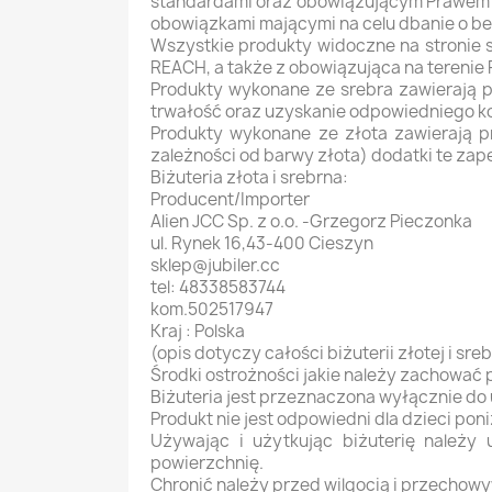
standardami oraz obowiązującym Prawem P
obowiązkami mającymi na celu dbanie o b
Wszystkie produkty widoczne na stronie
REACH, a także z obowiązująca na terenie
Produkty wykonane ze srebra zawierają p
trwałość oraz uzyskanie odpowiedniego kol
Produkty wykonane ze złota zawierają pr
zależności od barwy złota) dodatki te zap
Biżuteria złota i srebrna:
Producent/Importer
Alien JCC Sp. z o.o. -Grzegorz Pieczonka
ul. Rynek 16,43-400 Cieszyn
sklep@jubiler.cc
tel: 48338583744
kom.502517947
Kraj : Polska
(opis dotyczy całości biżuterii złotej i s
Środki ostrożności jakie należy zachować
Biżuteria jest przeznaczona wyłącznie do
Produkt nie jest odpowiedni dla dzieci pon
Używając i użytkując biżuterię należy 
powierzchnię.
Chronić należy przed wilgocią i przechow