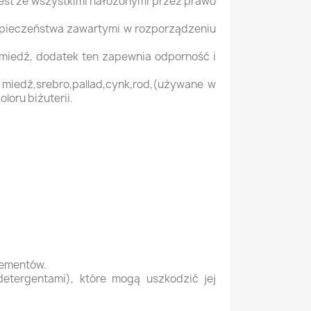
est ze wszystkimi nałożonymi przez prawo
zpieczeństwa zawartymi w rozporządzeniu
 miedź, dodatek ten zapewnia odporność i
 miedź,srebro,pallad,cynk,rod,(używane w
loru biżuterii.
elementów.
detergentami), które mogą uszkodzić jej