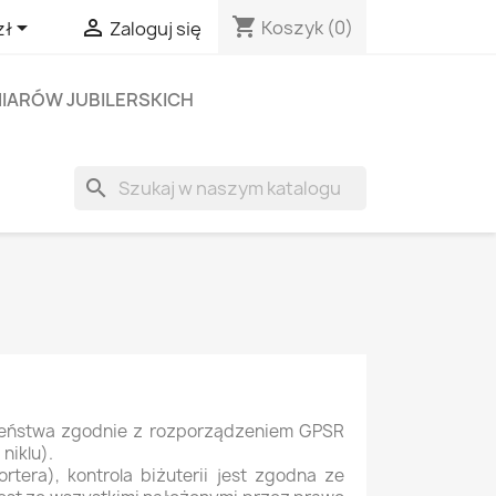
shopping_cart


Koszyk
(0)
zł
Zaloguj się
IARÓW JUBILERSKICH
search
eństwa zgodnie z rozporządzeniem GPSR
niklu).
tera), kontrola biżuterii jest zgodna ze