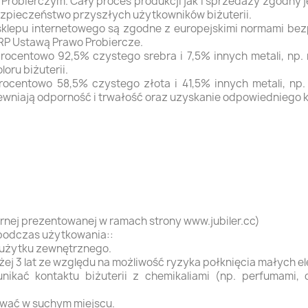
robierczym. Cały proces produkcji jak i sprzedaży zgodny j
ezpieczeństwo przyszłych użytkowników biżuterii.
 sklepu internetowego są zgodne z europejskimi normami be
 RP Ustawą Prawo Probiercze.
rocentowo 92,5% czystego srebra i 7,5% innych metali, np.
oru biżuterii.
ocentowo 58,5% czystego złota i 41,5% innych metali, np.
ewniają odporność i trwałość oraz uzyskanie odpowiedniego ko
rebrnej prezentowanej w ramach strony www.jubiler.cc)
 podczas użytkowania::
 użytku zewnętrznego.
iżej 3 lat ze względu na możliwość ryzyka połknięcia małych 
unikać kontaktu biżuterii z chemikaliami (np. perfumami, 
ywać w suchym miejscu.