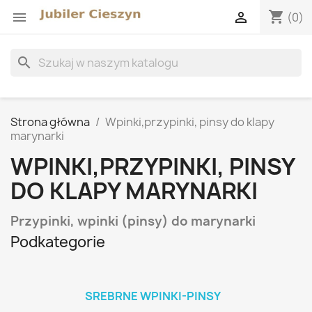
shopping_cart


(0)
search
Strona główna
Wpinki,przypinki, pinsy do klapy
marynarki
WPINKI,PRZYPINKI, PINSY
DO KLAPY MARYNARKI
Przypinki, wpinki (pinsy) do marynarki
Podkategorie
SREBRNE WPINKI-PINSY