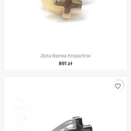
Zlota Wpinka-Kropla Krwi
891 zł
favorite_border