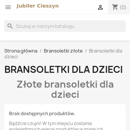
shopping_cart


(0)
search
Strona główna
Bransoletki złote
Bransoletki dla
dzieci
BRANSOLETKI DLA DZIECI
Złote bransoletki dla
dzieci
Brak dostępnych produktów.
Bądźcie czujni! W tym miejscu zostanie
wyświetlonych więcej produktów w miarę ich