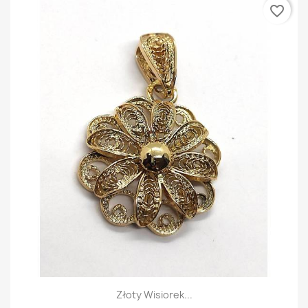
favorite_border
Złoty Wisiorek...