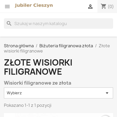
shopping_cart


(0)
search
Strona główna
Biżuteria filigranowa złota
Złote
wisiorki filigranowe
ZŁOTE WISIORKI
FILIGRANOWE
Wisiorki filigranowe ze złota

Wybierz
Pokazano 1-1 z 1 pozycji