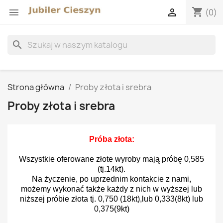
shopping_cart


(0)
search
Strona główna
Proby złota i srebra
Proby złota i srebra
Próba złota:
Wszystkie oferowane złote wyroby mają próbę 0,585
(tj.14kt).
Na życzenie, po uprzednim kontakcie z nami,
możemy wykonać także każdy z nich w wyższej lub
niższej próbie złota tj. 0,750 (18kt),lub 0,333(8kt) lub
0,375(9kt)