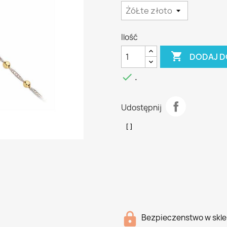
Ilość

DODAJ D

.
Udostępnij
Bezpieczenstwo w skle