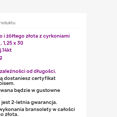
roduktu
o i żółtego złota z cyrkoniami
, 1,25 x 30
j.14kt
g
zależności od długości.
ą dostaniesz certyfikat
pisem.
owana będzie w gustowne
jest 2-letnia gwarancja.
 wykonania bransolety w całości
go złota.