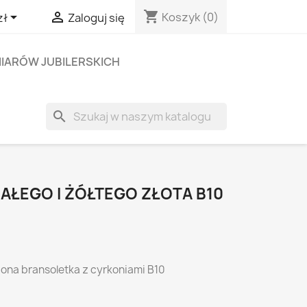
shopping_cart


Koszyk
(0)
zł
Zaloguj się
IARÓW JUBILERSKICH
search
AŁEGO I ŻÓŁTEGO ZŁOTA B10
ona bransoletka z cyrkoniami B10