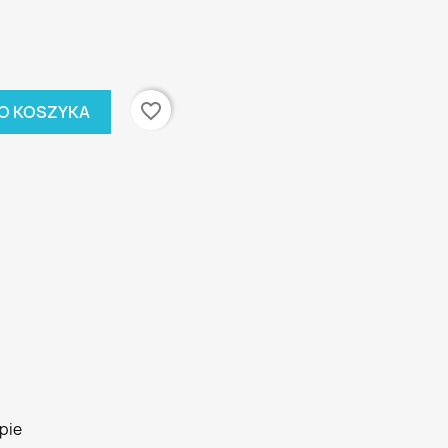
favorite_border
O KOSZYKA
pie