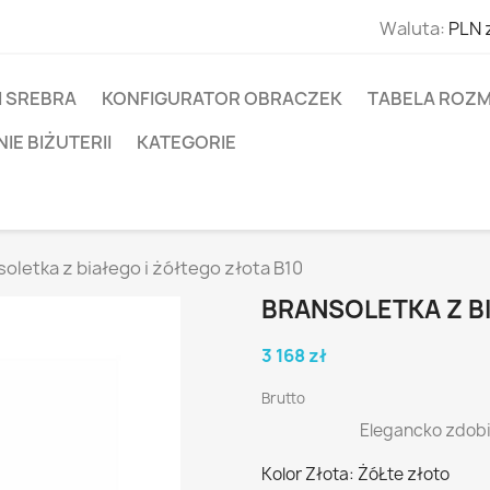
Waluta:
PLN 
I SREBRA
KONFIGURATOR OBRACZEK
TABELA ROZM
E BIŻUTERII
KATEGORIE
oletka z białego i żółtego złota B10
BRANSOLETKA Z BI
3 168 zł
Brutto
Elegancko zdobi
Kolor Złota: ŻóŁte złoto