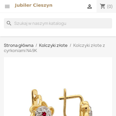
shopping_cart


(0)
search
Strona główna
Kolczyki złote
Kolczyki złote z
cyrkoniami N49K