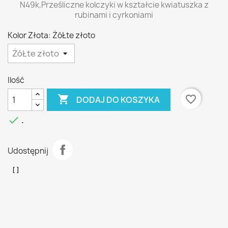
N49k,Prześliczne kolczyki w kształcie kwiatuszka z
rubinami i cyrkoniami
Kolor Złota: ŻóŁte złoto
Ilość

favorite_border
DODAJ DO KOSZYKA

.
Udostępnij