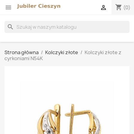
shopping_cart


(0)
search
Strona główna
Kolczyki złote
Kolczyki złote z
cyrkoniami N54K