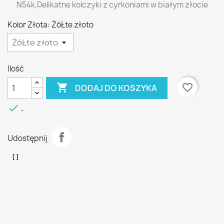
N54k,Delikatne kolczyki z cyrkoniami w białym złocie
Kolor Złota: ŻóŁte złoto
Ilość

favorite_border
DODAJ DO KOSZYKA

.
Udostępnij