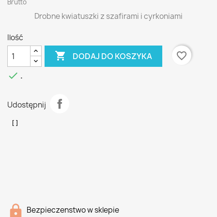
Brutto
Drobne kwiatuszki z szafirami i cyrkoniami
Ilość

favorite_border
DODAJ DO KOSZYKA

.
Udostępnij
Bezpieczenstwo w sklepie