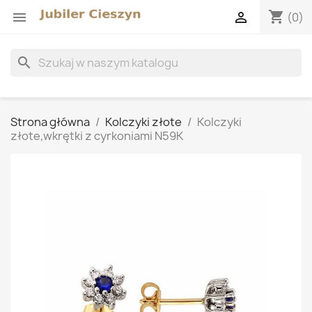
shopping_cart


(0)
search
Strona główna
Kolczyki złote
Kolczyki
złote,wkrętki z cyrkoniami N59K