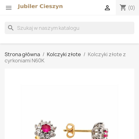
shopping_cart


(0)
search
Strona główna
Kolczyki złote
Kolczyki złote z
cyrkoniami N60K