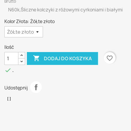
Brutto
N60k,Śliczne kolczyki z różowymi cyrkoniami i białymi
Kolor Złota: ŻóŁte złoto
Ilość

favorite_border
DODAJ DO KOSZYKA

.
Udostępnij