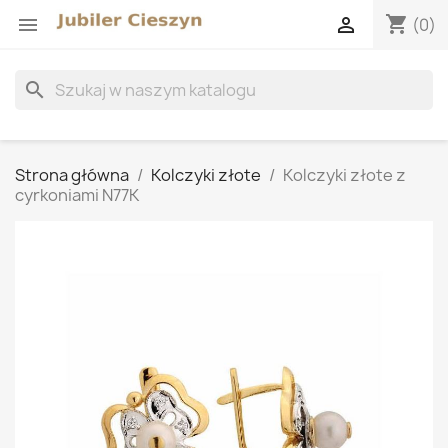
shopping_cart


(0)
search
Strona główna
Kolczyki złote
Kolczyki złote z
cyrkoniami N77K