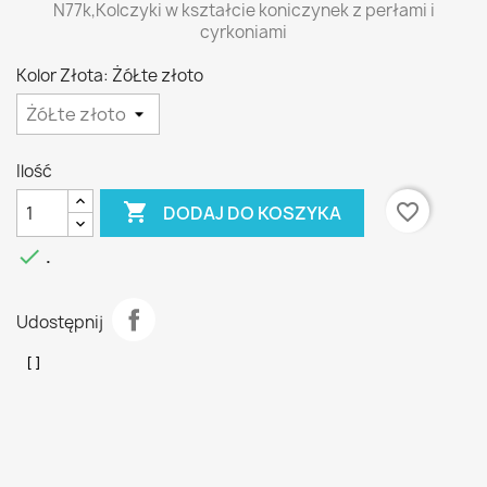
N77k,Kolczyki w kształcie koniczynek z perłami i
cyrkoniami
Kolor Złota: ŻóŁte złoto
Ilość

favorite_border
DODAJ DO KOSZYKA

.
Udostępnij