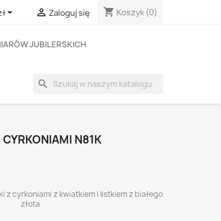
shopping_cart


Koszyk
(0)
zł
Zaloguj się
IARÓW JUBILERSKICH
search
 CYRKONIAMI N81K
i z cyrkoniami z kwiatkiem i listkiem z białego
złota