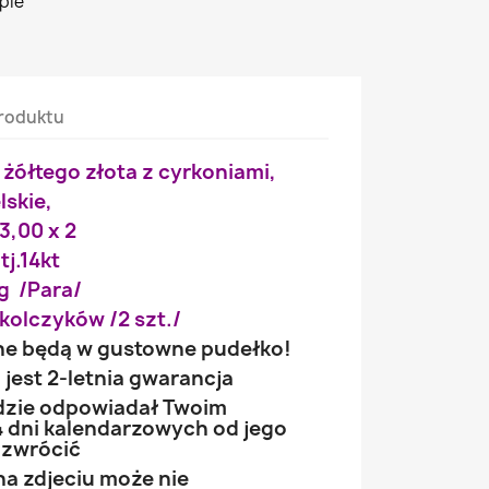
pie
roduktu
i żółtego złota z cyrkoniami,
lskie,
 3,00 x 2
tj.14kt
g /Para/
kolczyków /2 szt./
ne będą w gustowne pudełko!
jest 2-letnia gwarancja
ędzie odpowiadał Twoim
 dni kalendarzowych od jego
 zwrócić
na zdjeciu może nie