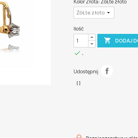
Kolor Złota: ŻóŁte złoto
Ilość

DODAJ D

.
Udostępnij