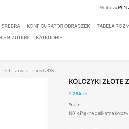
Waluta:
PLN 
I SREBRA
KONFIGURATOR OBRACZEK
TABELA ROZM
E BIŻUTERII
KATEGORIE
 złote z cyrkoniami N81K
KOLCZYKI ZŁOTE Z
2 264 zł
Brutto
N81k,Piękne delikatne kolczyk