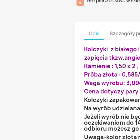
Bezpieczenstwo w skle
Opis
Szczegóły p
Kolczyki z białego 
zapięcia tkzw.angie
Kamienie : 1,50 x 2 ,
Próba złota : 0,585/
Waga wyrobu: 3,00
Cena dotyczy pary 
Kolczyki zapakowa
Na wyrób udzielana 
Jeżeli wyrób nie b
oczekiwaniom do 14
odbioru możesz go
Uwaga-kolor zlota 