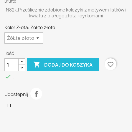
Brutto
N82k,Prześlicznie zdobione kolczyki z motywem listków i
kwiatu z białego złota i cyrkoniami
Kolor Złota: ŻóŁte złoto
Ilość

favorite_border
DODAJ DO KOSZYKA

.
Udostępnij