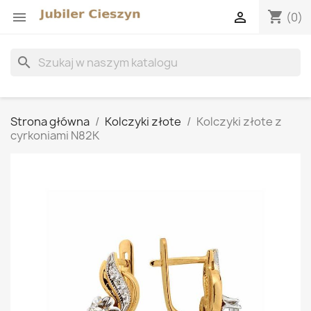
shopping_cart


(0)
search
Strona główna
Kolczyki złote
Kolczyki złote z
cyrkoniami N82K