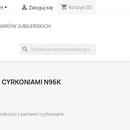
shopping_cart


Koszyk
(0)
zł
Zaloguj się
IARÓW JUBILERSKICH
search
Z CYRKONIAMI N96K
olczyki z perłami i cyrkoniami