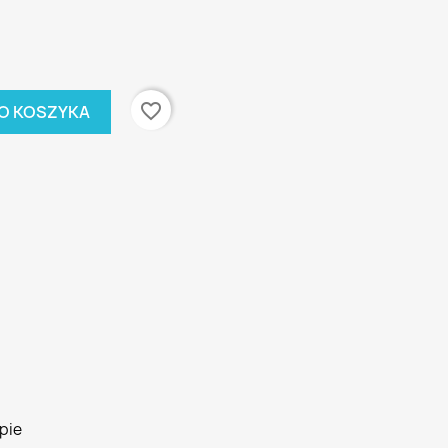
favorite_border
O KOSZYKA
pie