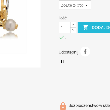
Ilość

DODAJ D

.
Udostępnij
Bezpieczenstwo w skle