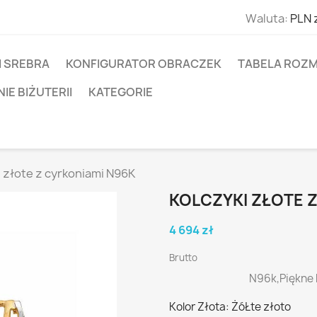
Waluta:
PLN 
I SREBRA
KONFIGURATOR OBRACZEK
TABELA ROZM
E BIŻUTERII
KATEGORIE
i złote z cyrkoniami N96K
KOLCZYKI ZŁOTE 
4 694 zł
Brutto
N96k,Piękne k
Kolor Złota: ŻóŁte złoto