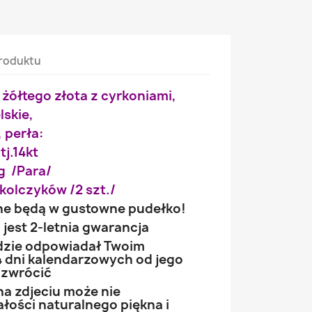
roduktu
i żółtego złota z cyrkoniami,
lskie,
, perła:
tj.14kt
g /Para/
kolczyków /2 szt./
ne będą w gustowne pudełko!
jest 2-letnia gwarancja
ędzie odpowiadał Twoim
 dni kalendarzowych od jego
 zwrócić
na zdjeciu może nie
łości naturalnego piękna i