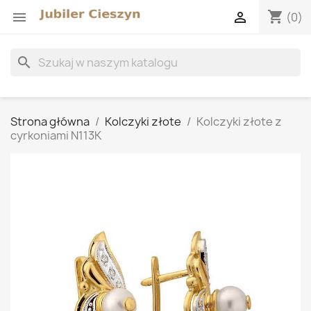
shopping_cart


(0)
search
Strona główna
Kolczyki złote
Kolczyki złote z
cyrkoniami N113K