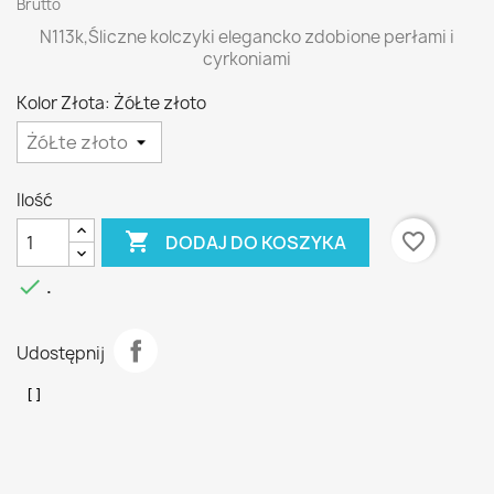
Brutto
N113k,Śliczne kolczyki elegancko zdobione perłami i
cyrkoniami
Kolor Złota: ŻóŁte złoto
Ilość

favorite_border
DODAJ DO KOSZYKA

.
Udostępnij