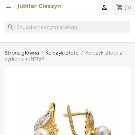
shopping_cart


(0)
search
Strona główna
Kolczyki złote
Kolczyki złote z
cyrkoniami N115K