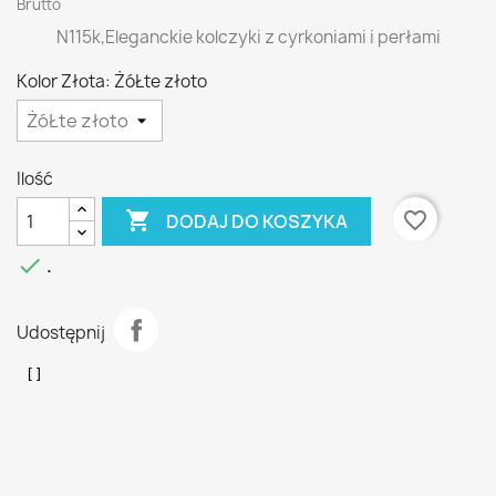
Brutto
N115k,Eleganckie kolczyki z cyrkoniami i perłami
Kolor Złota: ŻóŁte złoto
Ilość

favorite_border
DODAJ DO KOSZYKA

.
Udostępnij