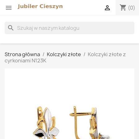
shopping_cart


(0)
search
Strona główna
Kolczyki złote
Kolczyki złote z
cyrkoniami N123K