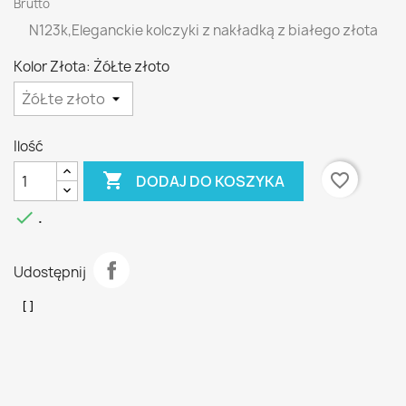
Brutto
N123k,Eleganckie kolczyki z nakładką z białego złota
Kolor Złota: ŻóŁte złoto
Ilość

favorite_border
DODAJ DO KOSZYKA

.
Udostępnij