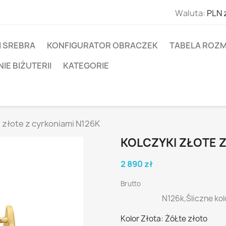
Waluta:
PLN 
I SREBRA
KONFIGURATOR OBRACZEK
TABELA ROZM
E BIŻUTERII
KATEGORIE
i złote z cyrkoniami N126K
KOLCZYKI ZŁOTE Z
2 890 zł
Brutto
N126k,Śliczne kol
Kolor Złota: ŻóŁte złoto