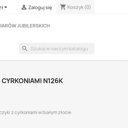
shopping_cart


Koszyk
(0)
zł
Zaloguj się
IARÓW JUBILERSKICH
search
 CYRKONIAMI N126K
czyki z cyrkoniami w białym złocie