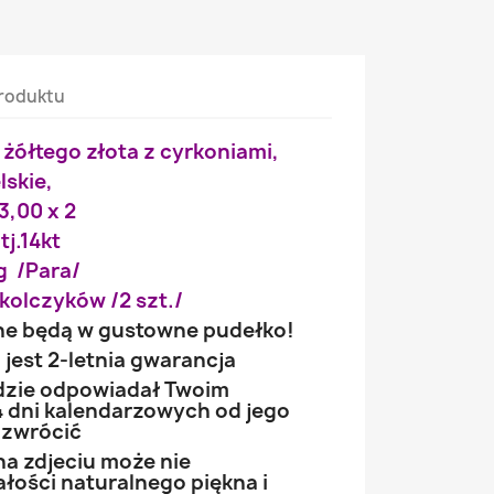
roduktu
i żółtego złota z cyrkoniami,
lskie,
 3,00 x 2
tj.14kt
g /Para/
kolczyków /2 szt./
ne będą w gustowne pudełko!
jest 2-letnia gwarancja
ędzie odpowiadał Twoim
 dni kalendarzowych od jego
 zwrócić
na zdjeciu może nie
łości naturalnego piękna i