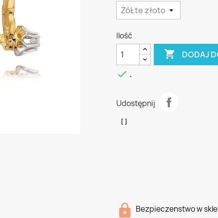
Ilość

DODAJ D

.
Udostępnij
Bezpieczenstwo w skle