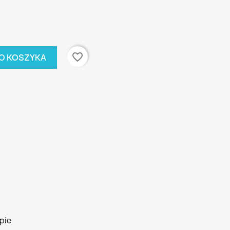
favorite_border
O KOSZYKA
pie