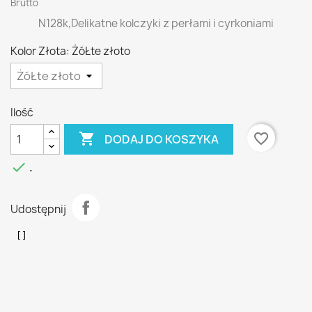
Brutto
N128k,Delikatne kolczyki z perłami i cyrkoniami
Kolor Złota: ŻóŁte złoto
Ilość

favorite_border
DODAJ DO KOSZYKA

.
Udostępnij