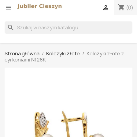
shopping_cart


(0)
search
Strona główna
Kolczyki złote
Kolczyki złote z
cyrkoniami N128K