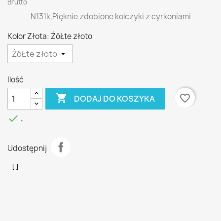
Brutto
N131k,Pięknie zdobione kolczyki z cyrkoniami
Kolor Złota: ŻóŁte złoto
Ilość

favorite_border
DODAJ DO KOSZYKA

.
Udostępnij