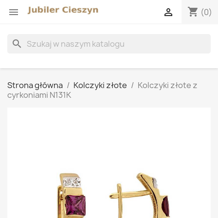
shopping_cart


(0)
search
Strona główna
Kolczyki złote
Kolczyki złote z
cyrkoniami N131K