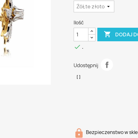
Ilość

DODAJ D

.
Udostępnij
Bezpieczenstwo w skle