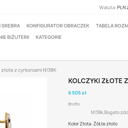
Waluta:
PLN 
I SREBRA
KONFIGURATOR OBRACZEK
TABELA ROZM
E BIŻUTERII
KATEGORIE
i złote z cyrkoniami N138K
KOLCZYKI ZŁOTE Z
6 505 zł
Brutto
N138k,Bogato zdob
Kolor Złota: ŻóŁte złoto