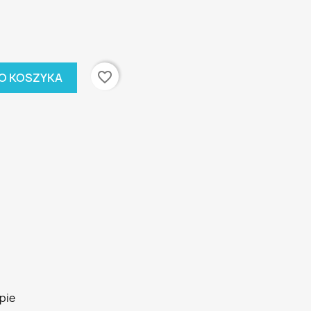
favorite_border
O KOSZYKA
pie