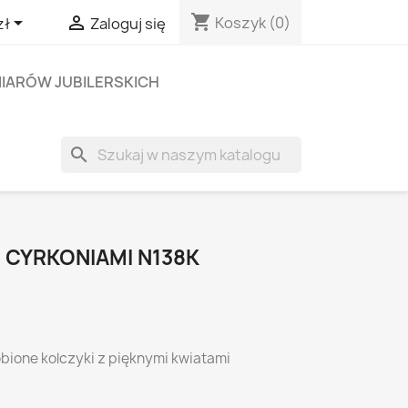
shopping_cart


Koszyk
(0)
zł
Zaloguj się
IARÓW JUBILERSKICH
search
 CYRKONIAMI N138K
ione kolczyki z pięknymi kwiatami