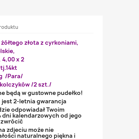
roduktu
i żółtego złota z cyrkoniami,
lskie,
, 4,00 x 2
tj.14kt
g /Para/
kolczyków /2 szt./
ne będą w gustowne pudełko!
jest 2-letnia gwarancja
ędzie odpowiadał Twoim
 dni kalendarzowych od jego
 zwrócić
na zdjeciu może nie
łości naturalnego piękna i