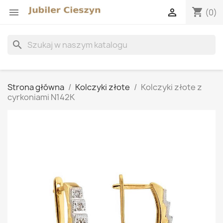
shopping_cart


(0)
search
Strona główna
Kolczyki złote
Kolczyki złote z
cyrkoniami N142K