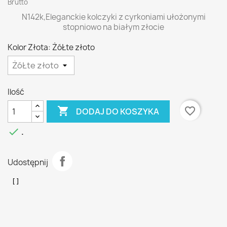
Brutto
N142k,Eleganckie kolczyki z cyrkoniami ułożonymi
stopniowo na białym złocie
Kolor Złota: ŻóŁte złoto
Ilość

favorite_border
DODAJ DO KOSZYKA

.
Udostępnij