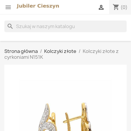
shopping_cart


(0)
search
Strona główna
Kolczyki złote
Kolczyki złote z
cyrkoniami N151K