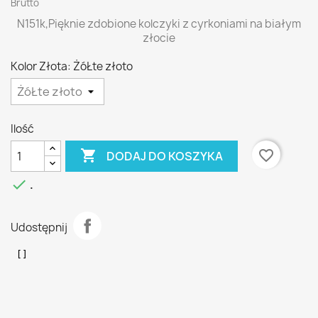
Brutto
N151k,Pięknie zdobione kolczyki z cyrkoniami na białym
złocie
Kolor Złota: ŻóŁte złoto
Ilość

favorite_border
DODAJ DO KOSZYKA

.
Udostępnij