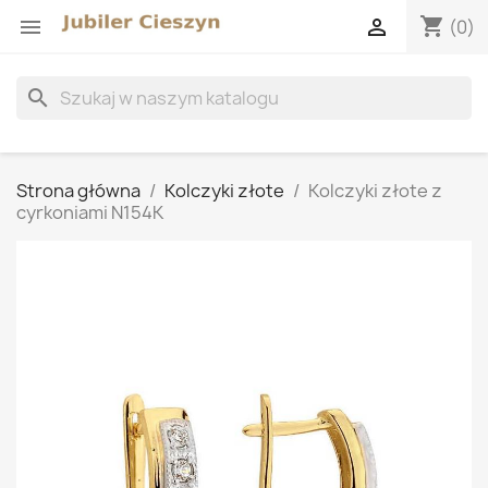
shopping_cart


(0)
search
Strona główna
Kolczyki złote
Kolczyki złote z
cyrkoniami N154K