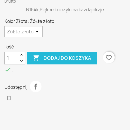
Brutto
N154k,Piękne kolczyki na każdą okzje
Kolor Złota: ŻóŁte złoto
Ilość

favorite_border
DODAJ DO KOSZYKA

.
Udostępnij