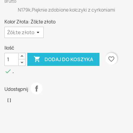
Brutto
N179k,Pięknie zdobione kolczyki z cyrkoniami
Kolor Złota: ŻóŁte złoto
Ilość

favorite_border
DODAJ DO KOSZYKA

.
Udostępnij