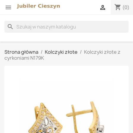
shopping_cart


(0)
search
Strona główna
Kolczyki złote
Kolczyki złote z
cyrkoniami N179K