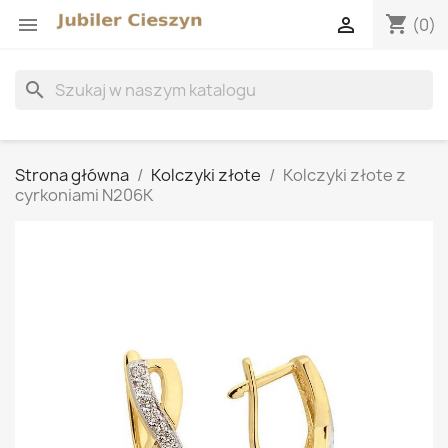
shopping_cart


(0)
search
Strona główna
Kolczyki złote
Kolczyki złote z
cyrkoniami N206K