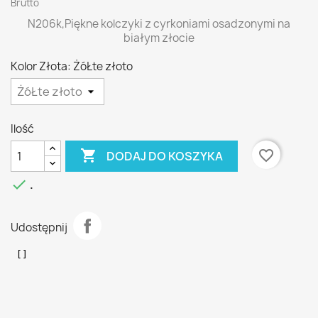
Brutto
N206k,Piękne kolczyki z cyrkoniami osadzonymi na
białym złocie
Kolor Złota: ŻóŁte złoto
Ilość

favorite_border
DODAJ DO KOSZYKA

.
Udostępnij