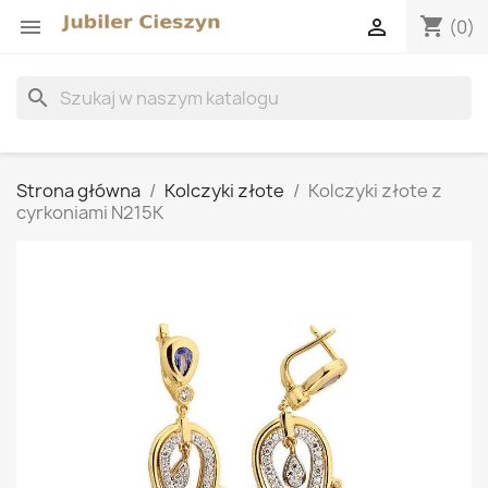
shopping_cart


(0)
search
Strona główna
Kolczyki złote
Kolczyki złote z
cyrkoniami N215K