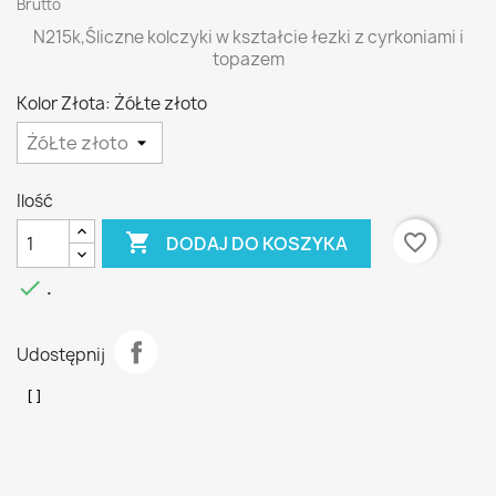
Brutto
N215k,Śliczne kolczyki w kształcie łezki z cyrkoniami i
topazem
Kolor Złota: ŻóŁte złoto
Ilość

favorite_border
DODAJ DO KOSZYKA

.
Udostępnij