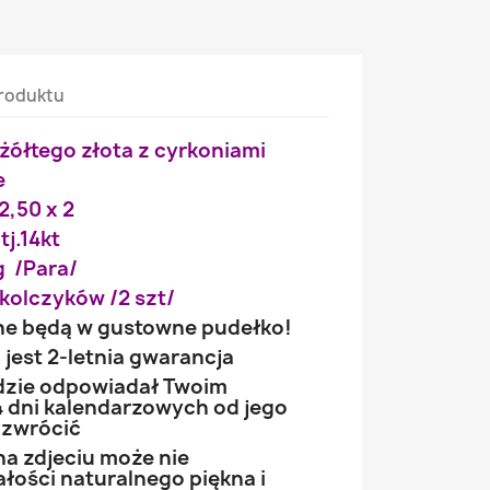
roduktu
i żółtego złota z cyrkoniami
e
 2,50 x 2
tj.14kt
g /Para/
kolczyków /2 szt/
ne będą w gustowne pudełko!
jest 2-letnia gwarancja
ędzie odpowiadał Twoim
 dni kalendarzowych od jego
 zwrócić
na zdjeciu może nie
łości naturalnego piękna i