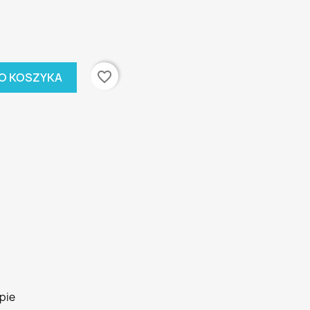
favorite_border
O KOSZYKA
pie