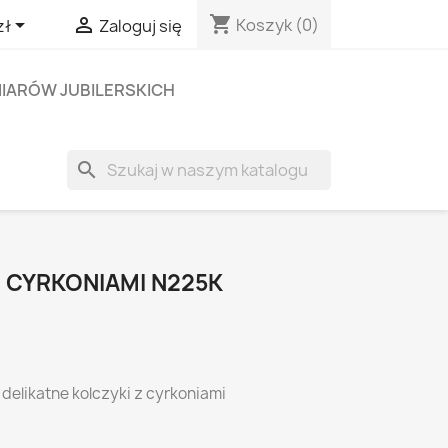
shopping_cart


Koszyk
(0)
zł
Zaloguj się
IARÓW JUBILERSKICH
search
Z CYRKONIAMI N225K
delikatne kolczyki z cyrkoniami