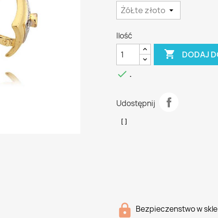
Ilość

DODAJ D

.
Udostępnij
Bezpieczenstwo w skle