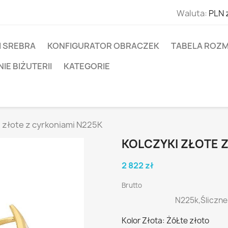
Waluta:
PLN 
I SREBRA
KONFIGURATOR OBRACZEK
TABELA ROZM
E BIŻUTERII
KATEGORIE
i złote z cyrkoniami N225K
KOLCZYKI ZŁOTE 
2 822 zł
Brutto
N225k,Śliczne 
Kolor Złota: ŻóŁte złoto