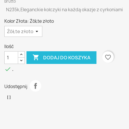
Brutto
N235k,Eleganckie kolczyki na każdą okazje z cyrkoniami
Kolor Złota: ŻóŁte złoto
Ilość

favorite_border
DODAJ DO KOSZYKA

.
Udostępnij