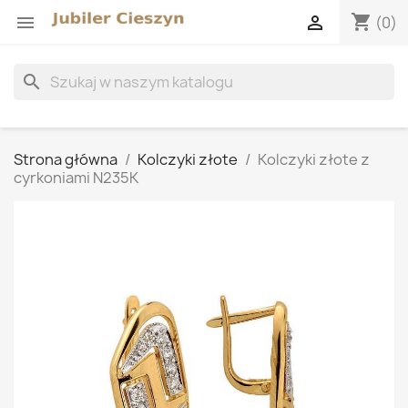
shopping_cart


(0)
search
Strona główna
Kolczyki złote
Kolczyki złote z
cyrkoniami N235K