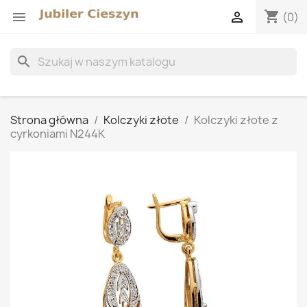
shopping_cart


(0)
search
Strona główna
Kolczyki złote
Kolczyki złote z
cyrkoniami N244K