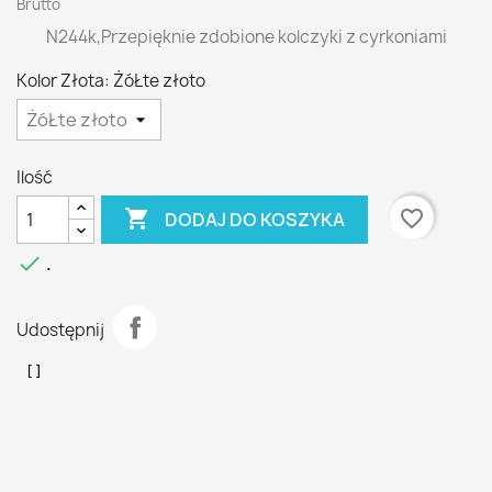
Brutto
N244k,Przepięknie zdobione kolczyki z cyrkoniami
Kolor Złota: ŻóŁte złoto
Ilość

favorite_border
DODAJ DO KOSZYKA

.
Udostępnij