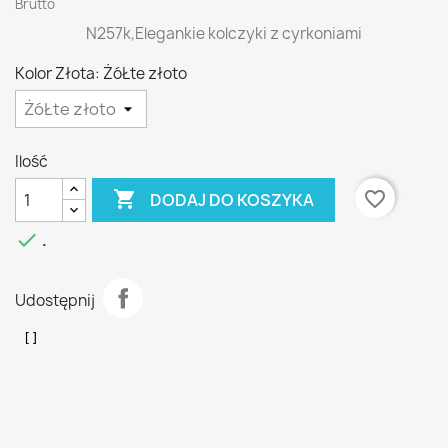
Brutto
N257k,Elegankie kolczyki z cyrkoniami
Kolor Złota: ŻóŁte złoto
Ilość

favorite_border
DODAJ DO KOSZYKA

.
Udostępnij