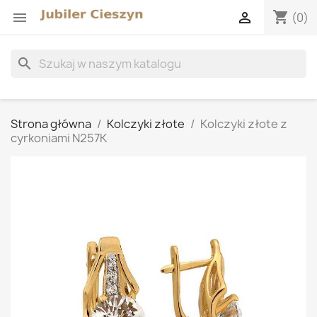
shopping_cart


(0)
search
Strona główna
Kolczyki złote
Kolczyki złote z
cyrkoniami N257K