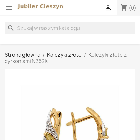
shopping_cart


(0)
search
Strona główna
Kolczyki złote
Kolczyki złote z
cyrkoniami N262K