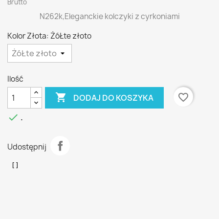
Brutto
N262k,Eleganckie kolczyki z cyrkoniami
Kolor Złota: ŻóŁte złoto
Ilość

favorite_border
DODAJ DO KOSZYKA

.
Udostępnij