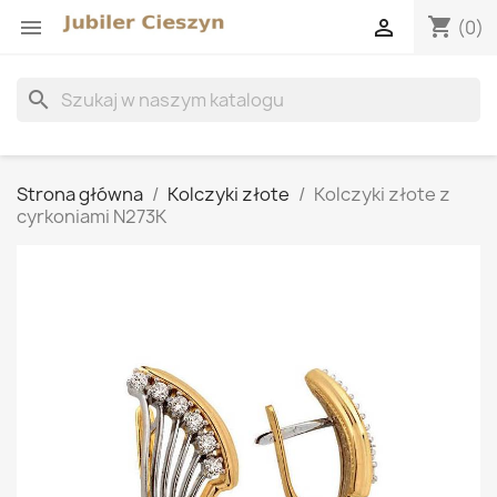
shopping_cart


(0)
search
Strona główna
Kolczyki złote
Kolczyki złote z
cyrkoniami N273K