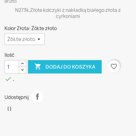
Brutto
N273k,Złote kolczyki z nakładką białego złota z
cyrkoniami
Kolor Złota: ŻóŁte złoto
Ilość

favorite_border
DODAJ DO KOSZYKA

.
Udostępnij