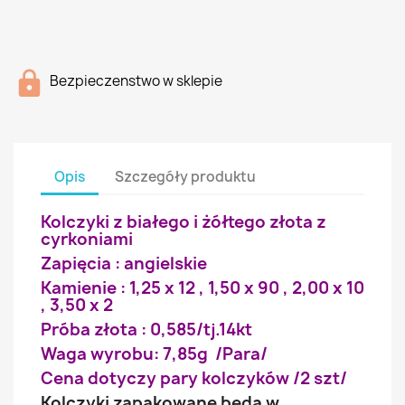
Bezpieczenstwo w sklepie
Opis
Szczegóły produktu
Kolczyki z białego i żółtego złota z
cyrkoniami
Zapięcia : angielskie
Kamienie : 1,25 x 12 , 1,50 x 90 , 2,00 x 10
, 3,50 x 2
Próba złota : 0,585/tj.14kt
Waga wyrobu: 7,85g /Para/
Cena dotyczy pary kolczyków /2 szt/
Kolczyki zapakowane będą w