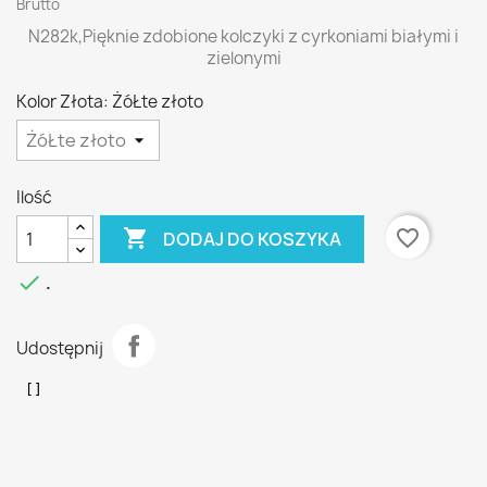
Brutto
N282k,Pięknie zdobione kolczyki z cyrkoniami białymi i
zielonymi
Kolor Złota: ŻóŁte złoto
Ilość

favorite_border
DODAJ DO KOSZYKA

.
Udostępnij