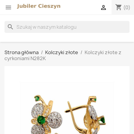
shopping_cart


(0)
search
Strona główna
Kolczyki złote
Kolczyki złote z
cyrkoniami N282K