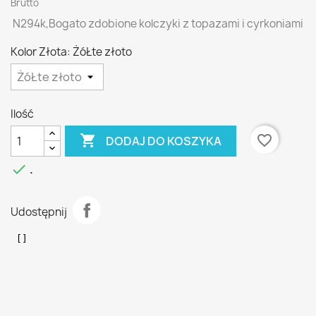
Brutto
N294k,Bogato zdobione kolczyki z topazami i cyrkoniami
Kolor Złota: ŻóŁte złoto
Ilość

favorite_border
DODAJ DO KOSZYKA

.
Udostępnij