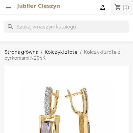
shopping_cart


(0)
search
Strona główna
Kolczyki złote
Kolczyki złote z
cyrkoniami N294K