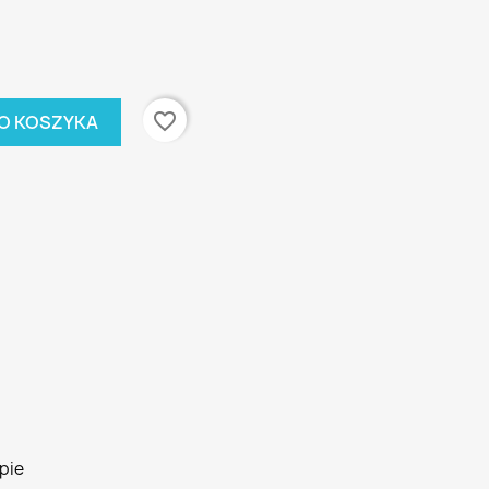
favorite_border
O KOSZYKA
pie