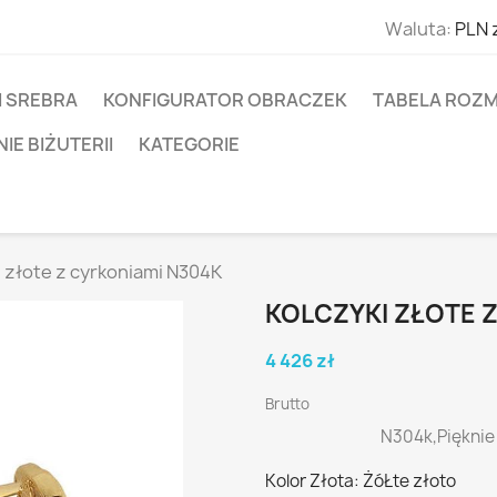
Waluta:
PLN 
I SREBRA
KONFIGURATOR OBRACZEK
TABELA ROZM
E BIŻUTERII
KATEGORIE
i złote z cyrkoniami N304K
KOLCZYKI ZŁOTE 
4 426 zł
Brutto
N304k,Pięknie
Kolor Złota: ŻóŁte złoto