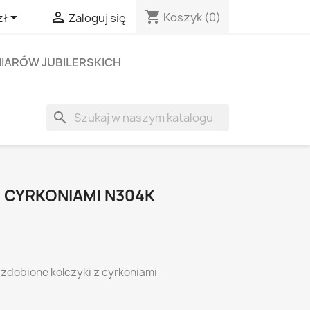
shopping_cart


Koszyk
(0)
zł
Zaloguj się
IARÓW JUBILERSKICH
search
Z CYRKONIAMI N304K
 zdobione kolczyki z cyrkoniami