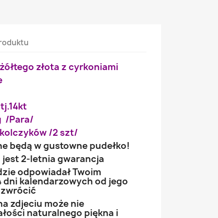
roduktu
i żółtego złota z cyrkoniami
e
tj.14kt
 /Para/
kolczyków /2 szt/
ne będą w gustowne pudełko!
jest 2-letnia gwarancja
ędzie odpowiadał Twoim
 dni kalendarzowych od jego
 zwrócić
na zdjeciu może nie
łości naturalnego piękna i