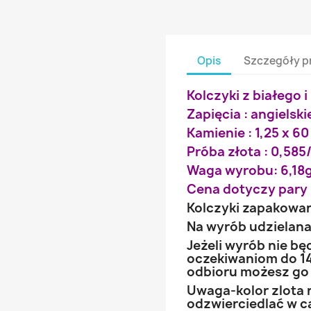
Opis
Szczegóły p
Kolczyki z białego 
Zapięcia : angielski
Kamienie : 1,25 x 60
Próba złota : 0,585/
Waga wyrobu: 6,18g
Cena dotyczy pary 
Kolczyki zapakowa
Na wyrób udzielana 
Jeżeli wyrób nie b
oczekiwaniom do 14
odbioru możesz go
Uwaga-kolor zlota 
odzwierciedlać w ca