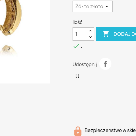
Ilość

DODAJ D

.
Udostępnij
Bezpieczenstwo w skle