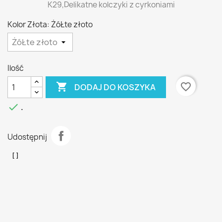
K29,Delikatne kolczyki z cyrkoniami
Kolor Złota: ŻóŁte złoto
Ilość

favorite_border
DODAJ DO KOSZYKA

.
Udostępnij