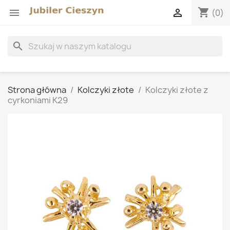
shopping_cart


(0)
search
Strona główna
Kolczyki złote
Kolczyki złote z
cyrkoniami K29