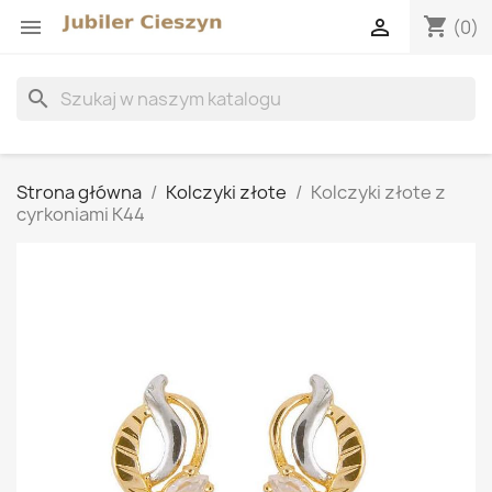
shopping_cart


(0)
search
Strona główna
Kolczyki złote
Kolczyki złote z
cyrkoniami K44