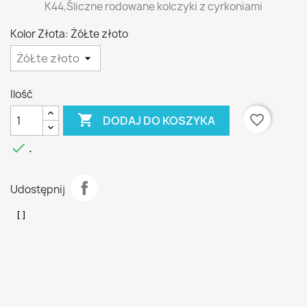
K44,Śliczne rodowane kolczyki z cyrkoniami
Kolor Złota: ŻóŁte złoto
Ilość

favorite_border
DODAJ DO KOSZYKA

.
Udostępnij