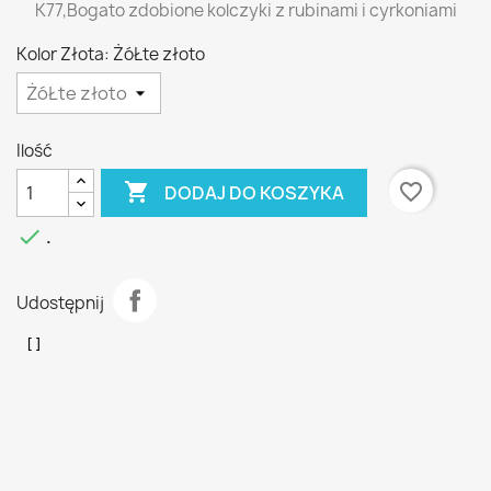
K77,Bogato zdobione kolczyki z rubinami i cyrkoniami
Kolor Złota: ŻóŁte złoto
Ilość

favorite_border
DODAJ DO KOSZYKA

.
Udostępnij