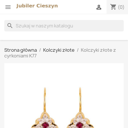
shopping_cart


(0)
search
Strona główna
Kolczyki złote
Kolczyki złote z
cyrkoniami K77