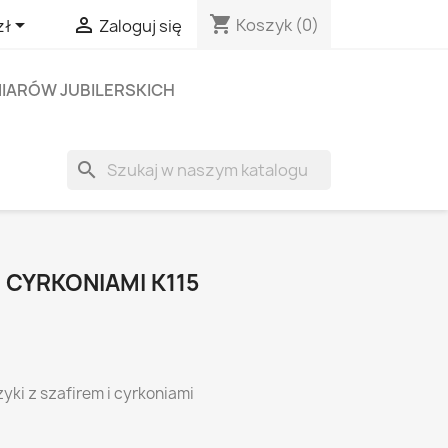
shopping_cart


Koszyk
(0)
zł
Zaloguj się
IARÓW JUBILERSKICH
search
 CYRKONIAMI K115
zyki z szafirem i cyrkoniami