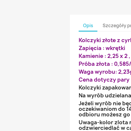
Opis
Szczegóły p
Kolczyki złote z cy
Zapięcia : wkrętki
Kamienie : 2,25 x 2 ,
Próba złota : 0,585/
Waga wyrobu: 2,23
Cena dotyczy pary 
Kolczyki zapakowa
Na wyrób udzielana 
Jeżeli wyrób nie b
oczekiwaniom do 14
odbioru możesz go
Uwaga-kolor zlota 
odzwierciedlać w ca