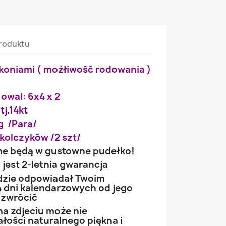
roduktu
rkoniami ( możłiwość rodowania )
 owal: 6x4 x 2
tj.14kt
g /Para/
kolczyków /2 szt/
ne będą w gustowne pudełko!
jest 2-letnia gwarancja
ędzie odpowiadał Twoim
 dni kalendarzowych od jego
 zwrócić
na zdjeciu może nie
łości naturalnego piękna i