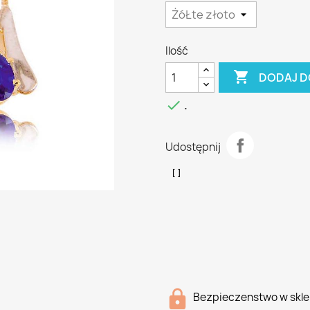
Ilość

DODAJ D

.
Udostępnij
Bezpieczenstwo w skle