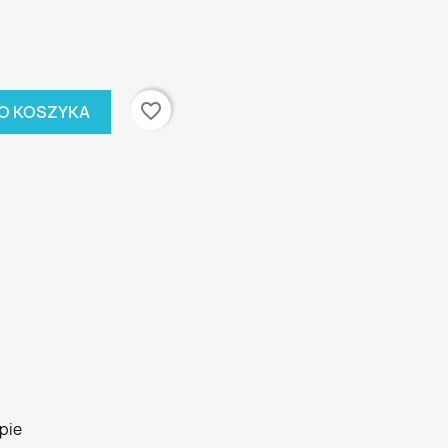
favorite_border
O KOSZYKA
pie