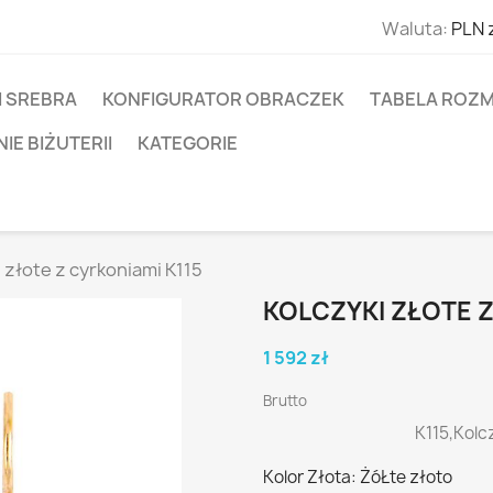
Waluta:
PLN 
I SREBRA
KONFIGURATOR OBRACZEK
TABELA ROZM
E BIŻUTERII
KATEGORIE
 złote z cyrkoniami K115
KOLCZYKI ZŁOTE Z
1 592 zł
Brutto
K115,Kolc
Kolor Złota: ŻóŁte złoto