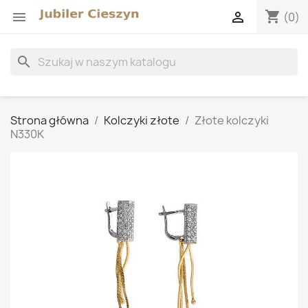
shopping_cart


(0)
search
Strona główna
Kolczyki złote
Złote kolczyki
N330K