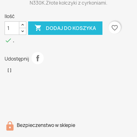
N330K.Złote kolczyki z cyrkoniami.
Ilość

favorite_border
DODAJ DO KOSZYKA

.
Udostępnij
Bezpieczenstwo w sklepie