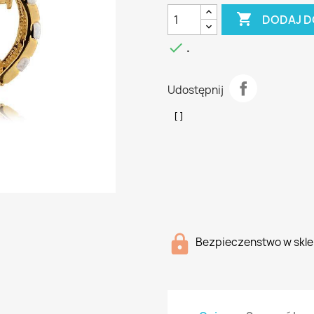

DODAJ D

.
Udostępnij
Bezpieczenstwo w skle