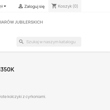
shopping_cart


Koszyk
(0)
zł
Zaloguj się
IARÓW JUBILERSKICH
search
N350K
ote kolczyki z cyrkoniami.