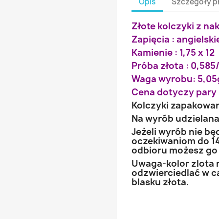
Opis
Szczegóły p
Złote kolczyki z na
Zapięcia : angielski
Kamienie : 1,75 x 12
Próba złota : 0,585/
Waga wyrobu: 5,05
Cena dotyczy pary 
Kolczyki zapakowa
Na wyrób udzielana 
Jeżeli wyrób nie b
oczekiwaniom do 14
odbioru możesz go
Uwaga-kolor zlota 
odzwierciedlać w ca
blasku złota.