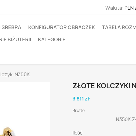
Waluta:
PLN 
I SREBRA
KONFIGURATOR OBRACZEK
TABELA ROZM
E BIŻUTERII
KATEGORIE
olczyki N350K
ZŁOTE KOLCZYKI 
3 811 zł
Brutto
N350K.Zł
Ilość