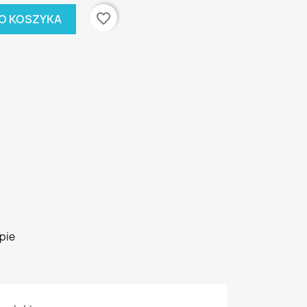
favorite_border
O KOSZYKA
pie