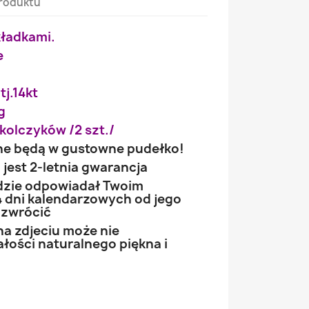
roduktu
kładkami.
e
tj.14kt
g
kolczyków /2 szt./
ne będą w gustowne pudełko!
jest 2-letnia gwarancja
ędzie odpowiadał Twoim
 dni kalendarzowych od jego
 zwrócić
na zdjeciu może nie
łości naturalnego piękna i