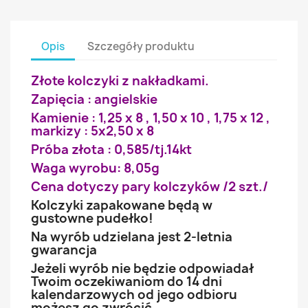
Opis
Szczegóły produktu
Złote kolczyki z nakładkami.
Zapięcia : angielskie
Kamienie : 1,25 x 8 , 1,50 x 10 , 1,75 x 12 ,
markizy : 5x2,50 x 8
Próba złota : 0,585/tj.14kt
Waga wyrobu: 8,05g
Cena dotyczy pary kolczyków /2 szt./
Kolczyki zapakowane będą w
gustowne pudełko!
Na wyrób udzielana jest 2-letnia
gwarancja
Jeżeli wyrób nie będzie odpowiadał
Twoim oczekiwaniom do 14 dni
kalendarzowych od jego odbioru
możesz go zwrócić