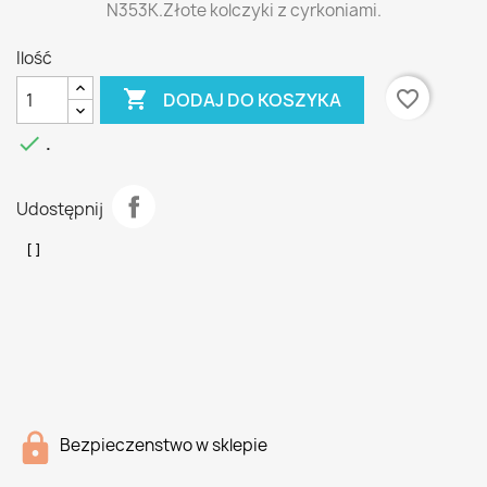
N353K.Złote kolczyki z cyrkoniami.
Ilość

favorite_border
DODAJ DO KOSZYKA

.
Udostępnij
Bezpieczenstwo w sklepie