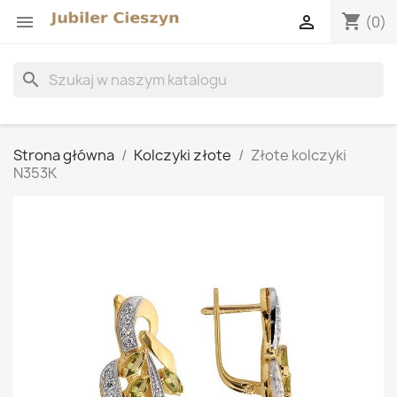
shopping_cart


(0)
search
Strona główna
Kolczyki złote
Złote kolczyki
N353K