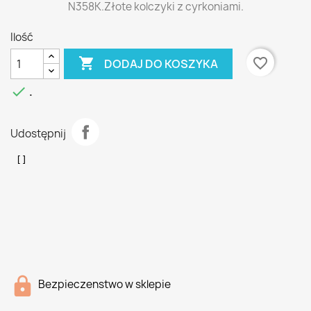
N358K.Złote kolczyki z cyrkoniami.
Ilość

favorite_border
DODAJ DO KOSZYKA

.
Udostępnij
Bezpieczenstwo w sklepie