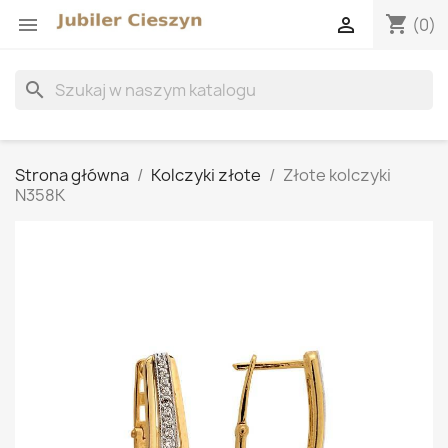
shopping_cart


(0)
search
Strona główna
Kolczyki złote
Złote kolczyki
N358K