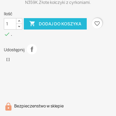
N359K.Złote kolczyki z cyrkoniami.
Ilość

favorite_border
DODAJ DO KOSZYKA

.
Udostępnij
Bezpieczenstwo w sklepie