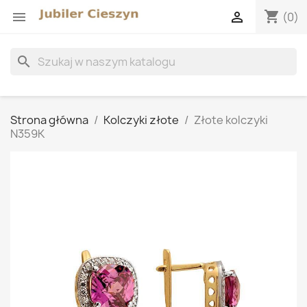
shopping_cart


(0)
search
Strona główna
Kolczyki złote
Złote kolczyki
N359K