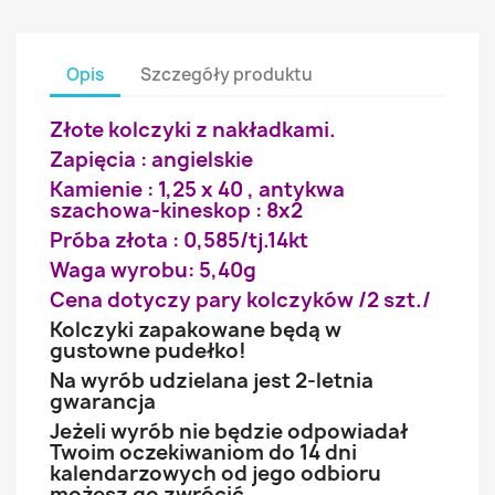
Opis
Szczegóły produktu
Złote kolczyki z nakładkami.
Zapięcia : angielskie
Kamienie : 1,25 x 40 , antykwa
szachowa-kineskop : 8x2
Próba złota : 0,585/tj.14kt
Waga wyrobu: 5,40g
Cena dotyczy pary kolczyków /2 szt./
Kolczyki zapakowane będą w
gustowne pudełko!
Na wyrób udzielana jest 2-letnia
gwarancja
Jeżeli wyrób nie będzie odpowiadał
Twoim oczekiwaniom do 14 dni
kalendarzowych od jego odbioru
możesz go zwrócić