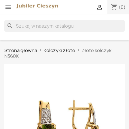
shopping_cart


(0)
search
Strona główna
Kolczyki złote
Złote kolczyki
N360K