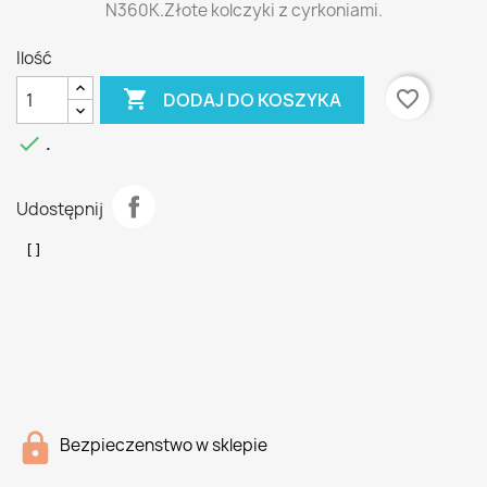
N360K.Złote kolczyki z cyrkoniami.
Ilość

favorite_border
DODAJ DO KOSZYKA

.
Udostępnij
Bezpieczenstwo w sklepie