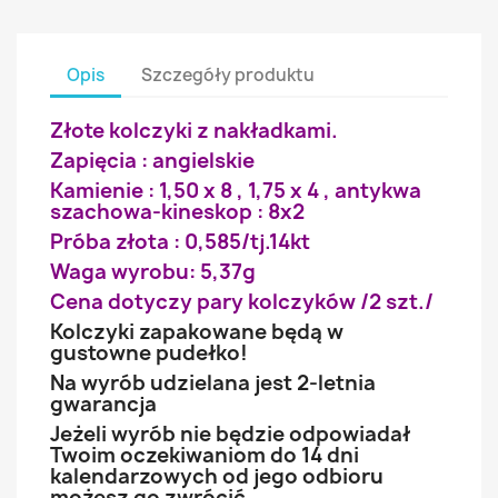
Opis
Szczegóły produktu
Złote kolczyki z nakładkami.
Zapięcia : angielskie
Kamienie : 1,50 x 8 , 1,75 x 4 , antykwa
szachowa-kineskop : 8x2
Próba złota : 0,585/tj.14kt
Waga wyrobu: 5,37g
Cena dotyczy pary kolczyków /2 szt./
Kolczyki zapakowane będą w
gustowne pudełko!
Na wyrób udzielana jest 2-letnia
gwarancja
Jeżeli wyrób nie będzie odpowiadał
Twoim oczekiwaniom do 14 dni
kalendarzowych od jego odbioru
możesz go zwrócić