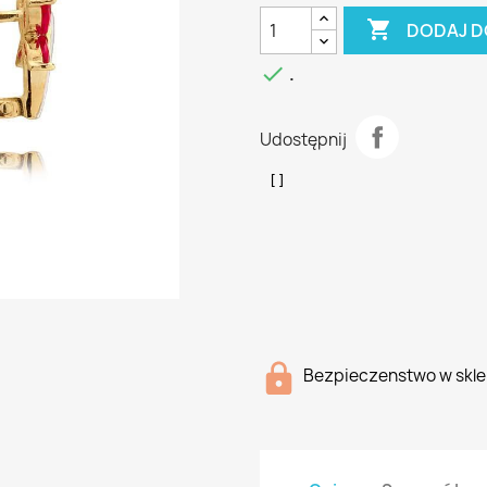

DODAJ D

.
Udostępnij
Bezpieczenstwo w skle