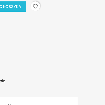
favorite_border
O KOSZYKA
pie