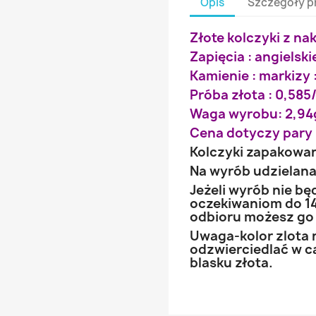
Opis
Szczegóły p
Złote kolczyki z na
Zapięcia : angielski
Kamienie : markizy :
Próba złota : 0,585/
Waga wyrobu: 2,94
Cena dotyczy pary 
Kolczyki zapakowa
Na wyrób udzielana 
Jeżeli wyrób nie b
oczekiwaniom do 14
odbioru możesz go
Uwaga-kolor zlota 
odzwierciedlać w ca
blasku złota.