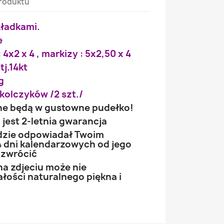
roduktu
kładkami.
e
 4x2 x 4 , markizy : 5x2,50 x 4
tj.14kt
g
kolczyków /2 szt./
ne będą w gustowne pudełko!
jest 2-letnia gwarancja
ędzie odpowiadał Twoim
 dni kalendarzowych od jego
 zwrócić
na zdjeciu może nie
łości naturalnego piękna i