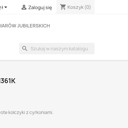
shopping_cart


Koszyk
(0)
zł
Zaloguj się
IARÓW JUBILERSKICH
search
N361K
ote kolczyki z cyrkoniami.