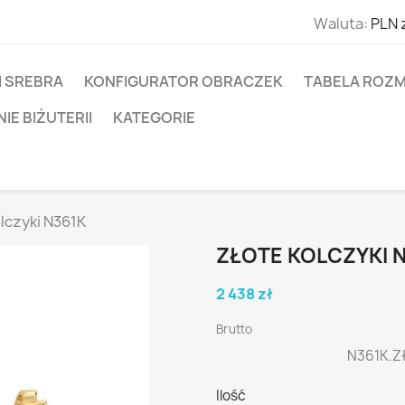
Waluta:
PLN 
I SREBRA
KONFIGURATOR OBRACZEK
TABELA ROZM
E BIŻUTERII
KATEGORIE
olczyki N361K
ZŁOTE KOLCZYKI 
2 438 zł
Brutto
N361K.Zł
Ilość