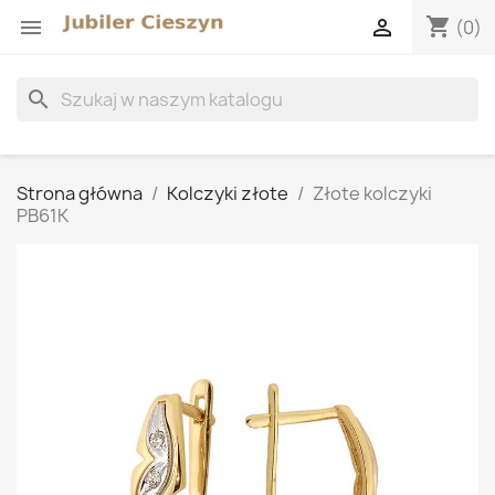
shopping_cart


(0)
search
Strona główna
Kolczyki złote
Złote kolczyki
PB61K