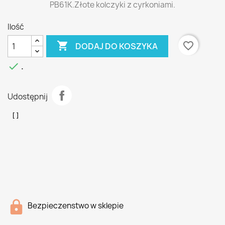
PB61K.Złote kolczyki z cyrkoniami.
Ilość

favorite_border
DODAJ DO KOSZYKA

.
Udostępnij
Bezpieczenstwo w sklepie