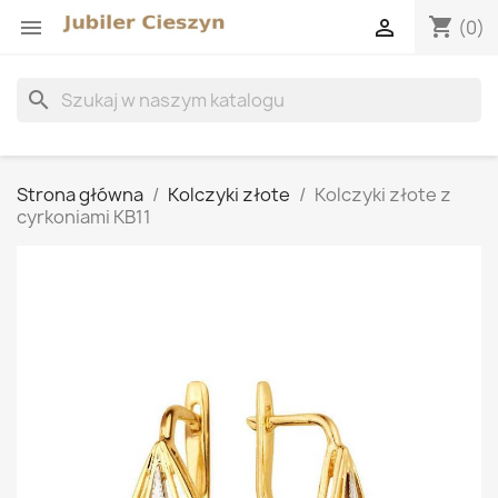
shopping_cart


(0)
search
Strona główna
Kolczyki złote
Kolczyki złote z
cyrkoniami KB11