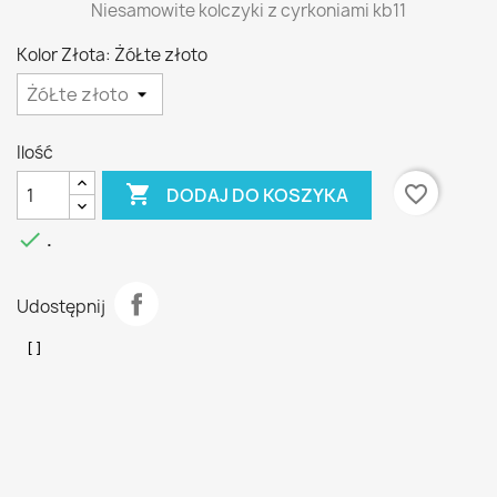
Niesamowite kolczyki z cyrkoniami kb11
Kolor Złota: ŻóŁte złoto
Ilość

favorite_border
DODAJ DO KOSZYKA

.
Udostępnij